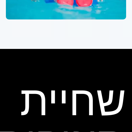
שחיית