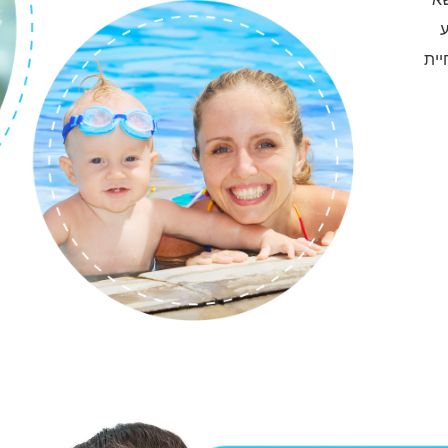
ע
יית