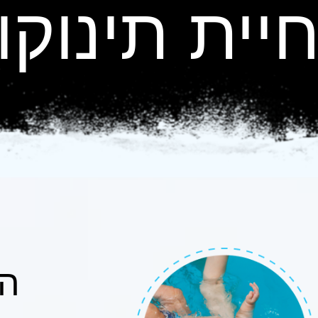
יית תינוקו
הצ