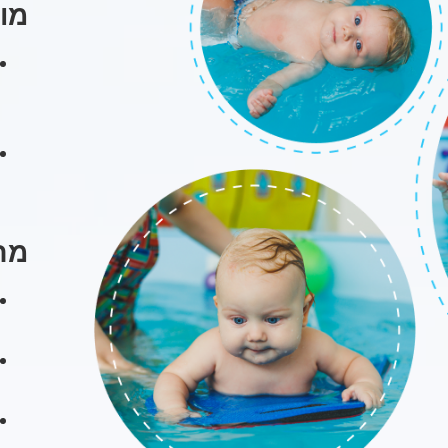
מו
מחו