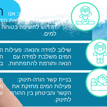
ה
העצמה דרך ידע: אנו
מספקים להורים את היד
הדרוש לחשיפה בטוחה
למים.
שילוב למידה והנאה: פעילות
הת
המים משלבת למידה עם
הת
הנאה ותורמת להתפתחות.
בה
בניית קשר הורה-תינוק:
חו
פעילות המים מחזקת את
מע
הקשר והביטחון בין ההורה
שמ
לתינוק.