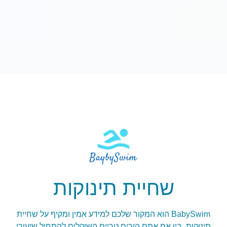
שחיית תינוקות
BabySwim הוא המקור שלכם למידע אמין ומקיף על שחיית
תינוקות. בין אם אתם הורים טריים השוקלים להתחיל שיעורי