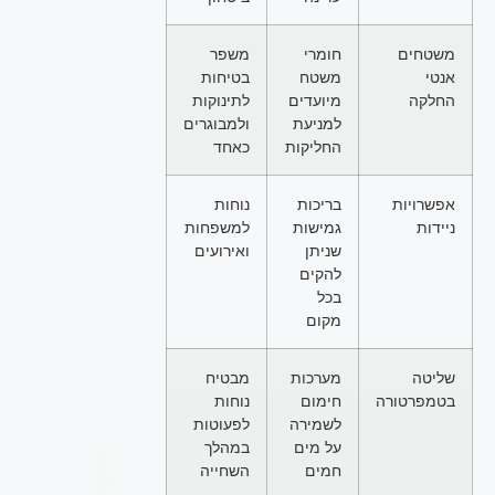
משטחים
חומרי
משפר
אנטי
משטח
בטיחות
החלקה
מיועדים
לתינוקות
למניעת
ולמבוגרים
החליקות
כאחד
אפשרויות
בריכות
נוחות
ניידות
גמישות
למשפחות
שניתן
ואירועים
להקים
בכל
מקום
שליטה
מערכות
מבטיח
בטמפרטורה
חימום
נוחות
לשמירה
לפעוטות
על מים
במהלך
חמים
השחייה