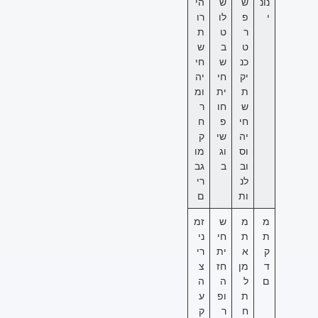
נונ
ש
ש
הי
י
פ
לו
רו
ר
ט
ת
ט
ב
ש
כנ
ש
חי
יק
חי
יה
ת
ית
ומ
ש
חו
ר
חי
פ
ח
יה
שי
ק
וס
וג
מו
וב
ב
גב
לנ
רי
ות
ם
מ
מ
ש
זמ
ת
ת
חי
ני
ק
א
ית
רי
ד
מן
חז
צ
ם
ל
ה
ה
ת
ופ
ע
ח
ר
ק