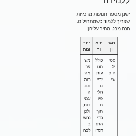
ללמידה
ישנן מספר תנועות מרכזיות
שצריך ללמוד כשמתחילים.
הנה מבט מהיר עליהן:
סגנ
תיא
יתר
ון
ור
ונות
סטי
כולל
מש
יל
תנו
פר
חופ
עות
מהי
שי
ידיי
רות
ם
ובונ
חלי
ה
פיו
עמי
ת
דות,
תוך
ולכן
כדי
נחש
התנ
ב
דנדו
לבח