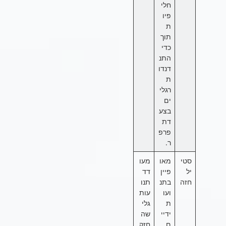
חלי
פיו
ת
תוך
כדי
התנ
דנדו
ת
רגלי
ים
בצע
דת
פרפ
ר.
סטי
מאו
מעו
יל
פיין
דד
חזה
בתנ
תנו
ועו
עות
ת
גלי
ידיי
שה
ם
חזק