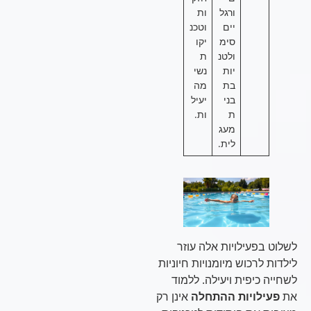
ורגל
ות
יים
וטכנ
סימ
יקו
ולטנ
ת
יות
נשי
בת
מה
בני
יעיל
ת
ות.
מעג
לית.
לשלוט בפעילויות אלה עוזר
לילדות לרכוש מיומנויות חיוניות
לשחייה כיפית ויעילה. ללמוד
את
פעילויות ההתחלה
אינן רק