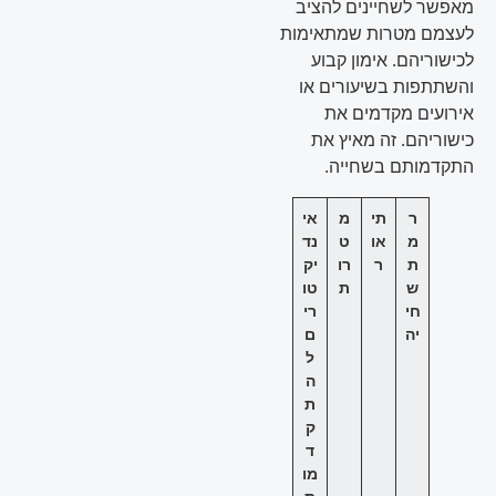
מאפשר לשחיינים להציב
לעצמם מטרות שמתאימות
לכישוריהם. אימון קבוע
והשתתפות בשיעורים או
אירועים מקדמים את
כישוריהם. זה מאיץ את
התקדמותם בשחייה.
ר
תי
מ
אי
מ
או
ט
נד
ת
ר
רו
יק
ש
ת
טו
חי
רי
יה
ם
ל
ה
ת
ק
ד
מו