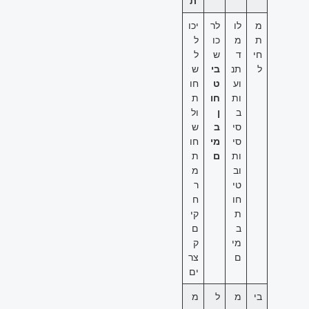
ת
מ
לו
לר
יכו
ת
מ
כו
ל
חי
ד
ש
ל
ל
תנ
בי
ש
וע
ט
חו
ות
חו
ת
ב
ן
ול
סי
ב
ש
סי
מי
חו
ות
ם
ת
וב
מ
טי
ר
חו
ח
ת
קי
ב
ם
מי
ק
ם
צר
ים
בי
מ
ל
מ