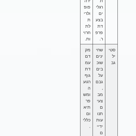
ת
ירה
רגלי
פופ
ים
ולרי
בצע
ת
דת
לת
פרפ
חרוי
ר.
ות.
סטי
שחי
מק
יל
ינים
דם
גב
שוכ
עמ
בים
דת
על
גוף
גבם
רגוע
,
ה
מב
ומש
צעי
פר
ם
תיא
תנו
ום
עות
כללי
ידיי
.
ם