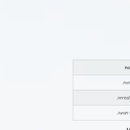
ות
חות.
צמיחה.
תנועה.