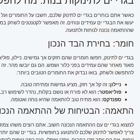
בגדי ים לתינוקות בנות: מה לחפש
כאשר אתם בוחרים בגדי ים לתינוק שלכם, חשבו על החומרים ועל
יעשו את הבגדי ים עמידים ונוחים. זה מאפשר לקטנטנים לשחק במי
שההתאמה נכונה לנוחות ולתנועה.
חומר: בחירת הבד הנכון
בגדי ים לתינוק, חפשו חומרים שהם חזקים אך גמישים. ניילון, פו
מאוד מאחר שהם עמידים בפני כלור ושמש. הם גם יובשו מהר. זה 
להתפשט ולשחק. בואו נבדוק את החומרים הטובים ביותר:
ניילון:
זה קל אך חזק, מציע גמישות ומתיחה טובה.
פוליאסטר:
הוא לא פורח או נושם בקלות, נהדר לשימוש רב.
ספנדקס:
הוא מתיח טוב להתאמה שהיא נוחה ואטומה.
התאמה: הבטיחות של ההתאמה הנכונ
למצוא בגדי ים עם ההתאמה הנכונה חשוב. אתם רוצים משהו צמוד א
צריך לאפשר לתינוק שלכם להתנועע בחופשיות. בגדי ים שהם יותר מ
נוחים. אם הם יותר מדי רחבים, ייתכן שיפלו. הנה כמה טיפים לה