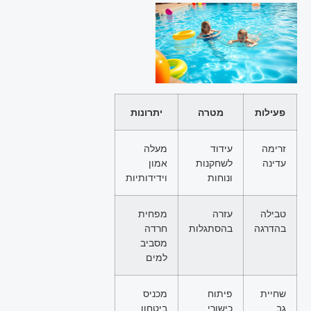
פעילות
מטרה
יתרונות
זרימה
עידוד
מעלה
עדינה
לשחקנות
אמון
ונוחות
וידידותיות
טבילה
עזרה
מפחית
בהדרגה
בהסתגלות
חרדה
מסביב
למים
שחיית
פיתוח
מכניס
גב
כישורי
ביטחון