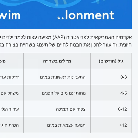
אקדמיה האמריקאית לפדיאטריה (AAP) מציעה 
חיונית. זה עוזר להכין את הבמה לחיים של תענוג בשחייה בצורה בט
גיל (חודשים)
מיילים בשחייה
פעי
0-3
התעניינות ראשונית במים
זריקות עד
4-6
נוחות עם מים על הפנים
משחק עם צ
6-12
צפיה עם תמיכה
עידוד רגלי
12+
תנועה עצמאית במים
הכרת חוגי 