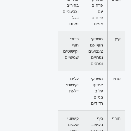
פרחים
בהירים
עם
וצבעוניים
פרחים
בכל
צפים
מקום
קיץ
משחקי
כדורי
חוף עם
חוף
צעצועים
וקישוטים
נפחיים
שמשיים
ומהנים
סתיו
משחקי
עלים
איסוף
וקישוטי
עלים
דלעת
במים
רדודים
חורף
כיף
קישוטי
בעיצוב
שלגים
קרח עם
וציורי