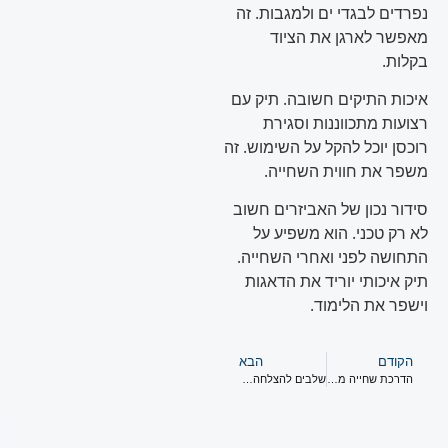
נפרדים לבגדי ים ולמגבות. זה
מאפשר לארגן את הציוד
בקלות.
איכות התיקים חשובה. תיק עם
רצועות מתכווננות וסגירת
רוכסן יוכל להקל על השימוש. זה
משפר את חווית השחייה.
סידור נכון של האביזרים חשוב
לא רק טכני. הוא משפיע על
התחושה לפני ואחרי השחייה.
תיק איכותי יוריד את הדאגות
וישפר את הלימוד.
הקודם
הבא
הדרכת שחייה מקצועית עם דגש על בטיחות
שלבים להצלחה בלימוד מיומנויות שחייה לילדים